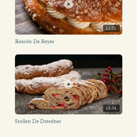
11:55
Roscón De Reyes
18:34
Stollen De Dresdner