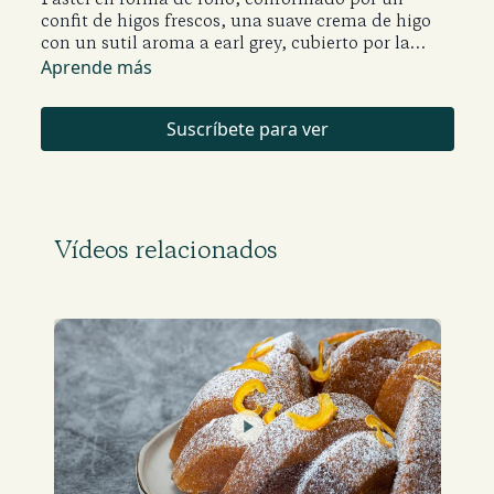
confit de higos frescos, una suave crema de higo
con un sutil aroma a earl grey, cubierto por la
crema mantequilla que tiene como acabado un
Aprende más
terciopelo de chocolate blanco.
Suscríbete para ver
Vídeos relacionados