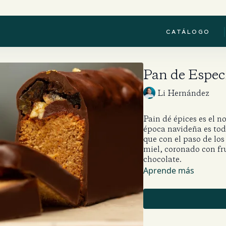
|
CATÁLOGO
Pan de Espec
Li Hernández
Pain dé épices es el n
época navideña es tod
que con el paso de los
miel, coronado con fr
chocolate.
Aprende más