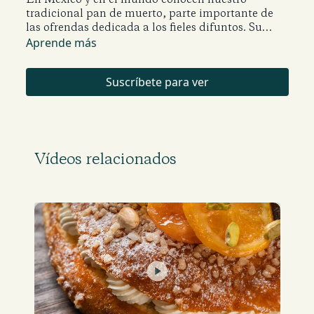
tradicional pan de muerto, parte importante de
las ofrendas dedicada a los fieles difuntos. Su
Videos relacionados:
perfume de agua de azahar, el sabor a mantequilla
Aprende más
y su forma tan característica, lo distinguen del
Pan de muerto relleno
resto de los panes.
Suscríbete para ver
Vídeos relacionados