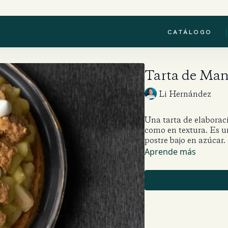
|
CATÁLOGO
Tarta de Man
Li Hernández
Una tarta de elaboraci
como en textura. Es 
postre bajo en azúcar.
Aprende más