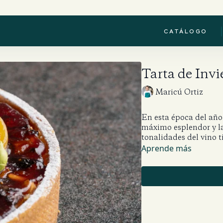
|
CATÁLOGO
Tarta de Inv
Maricú Ortiz
En esta época del año 
máximo esplendor y l
tonalidades del vino 
Aprende más