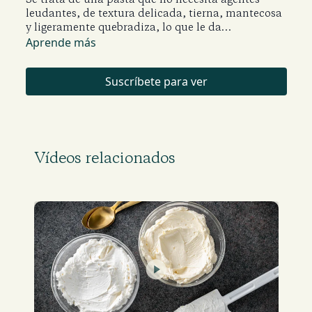
leudantes, de textura delicada, tierna, mantecosa
y ligeramente quebradiza, lo que le da
ese toque característico algo «arenoso».
Es el tipo
Aprende más
de masa ideal para elaborar cascos de tarta,
galletas decoradas, base para pasteles de vitrina o
Suscríbete para ver
entremet, decoraciones, etc.
Vídeos relacionados