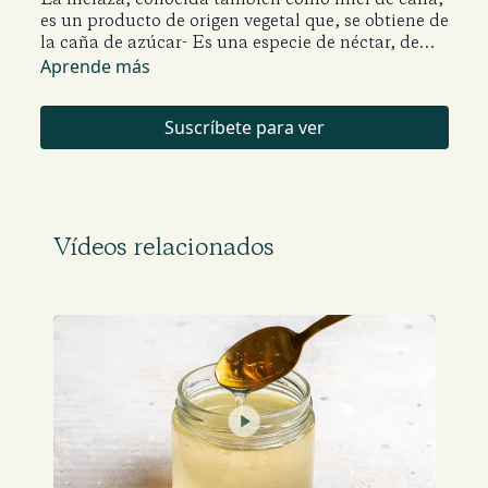
es un producto de origen vegetal que, se obtiene de
la caña de azúcar- Es una especie de néctar, de
textura densa y color café oscuro.
Aprende más
Suscríbete para ver
Vídeos relacionados