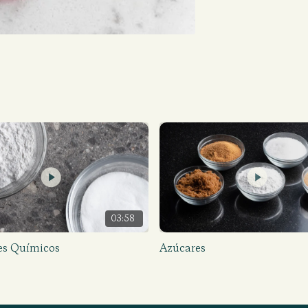
03:58
es Químicos
Azúcares