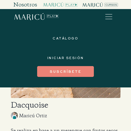
Nosotros
CATÁLOGO
INICIAR SESIÓN
SUSCRÍBETE
Dacquoise
Maricú Ortiz
Se realiza en base a un merengue con frutos secos