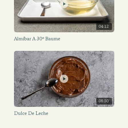
04:12
Almíbar A 30º Baume
08:50
Dulce De Leche