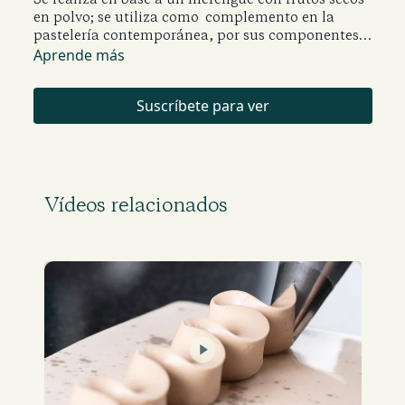
en polvo; se utiliza como complemento en la
pastelería contemporánea, por sus componentes
aporta ligereza y consistencia.
Aprende más
Suscríbete para ver
Vídeos relacionados