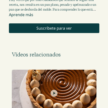
receta, nos resulta en un pan plano, pesado y apelmazado o un
pan que se desborda del molde. Para comprender lo que está
Aprende más
pasando, debemos de entender el concepto de presión
atmosférica y en esta clase Te lo explicamos a detalle.
Suscríbete para ver
Vídeos relacionados