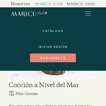
Nosotros
CATÁLOGO
INICIAR SESIÓN
SUSCRÍBETE
Cocción a Nivel del Mar
Pilar Cornejo
Hay veces que por más cuidadosos que seamos al seguir una