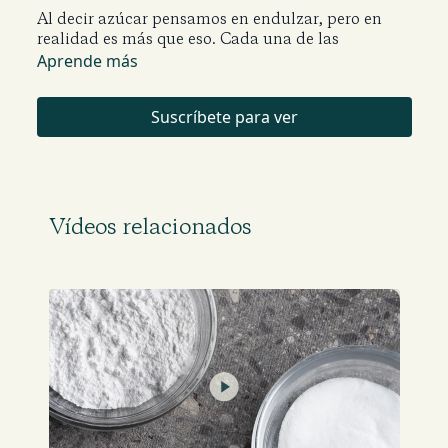
Al decir azúcar pensamos en endulzar, pero en
realidad es más que eso. Cada una de las
diferentes variedades de azúcar posee
Aprende más
características peculiares y para aprovecharlas al
máximo, es necesario conocerlas a fondo.
Suscríbete para ver
Vídeos relacionados