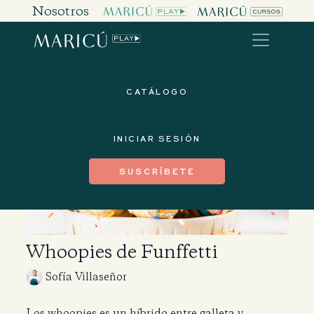
Nosotros
CATÁLOGO
INICIAR SESIÓN
SUSCRÍBETE
Whoopies de Funffetti
Sofía Villaseñor
Los whoopies es un híbrido entre galleta y