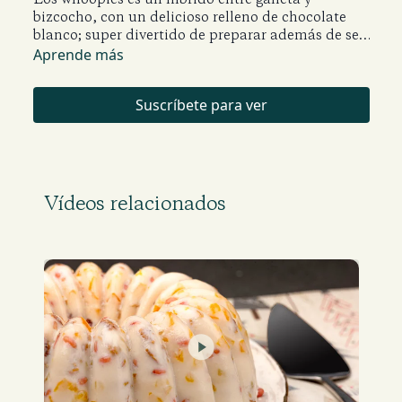
bizcocho, con un delicioso relleno de chocolate
blanco; super divertido de preparar además de ser
colorido, a los niños les encantará.
Aprende más
Suscríbete para ver
Vídeos relacionados