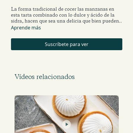
La forma tradicional de cocer las manzanas en
esta tarta combinado con lo dulce y ácido de la
sidra, hacen que sea una delicia que bien pueden
acompañar con helado de vainilla.
Aprende más
Suscríbete para ver
Vídeos relacionados