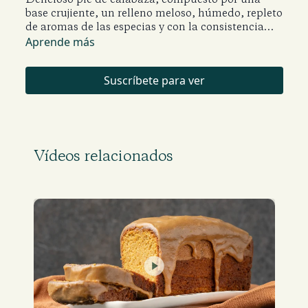
base crujiente, un relleno meloso, húmedo, repleto
de aromas de las especias y con la consistencia
ideal para mantenerse firme. Este postre es típico
Aprende más
en las festividades que se celebra en Estados
Unidos para el día de acción de gracias.
Suscríbete para ver
Vídeos relacionados