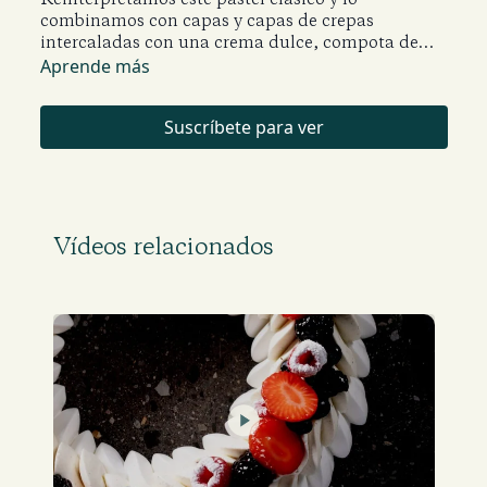
combinamos con capas y capas de crepas
intercaladas con una crema dulce, compota de
plátano y el dulce de leche.
Aprende más
Suscríbete para ver
Vídeos relacionados