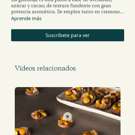
azúcar y cacao; de textura fundente con gran
potencia aromática. Se emplea tanto en cremosos,
mousses, helados, ganache e incluso sola como
Aprende más
crema para untar.
Suscríbete para ver
Vídeos relacionados