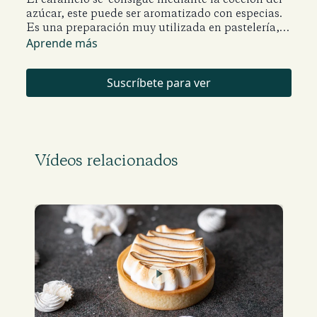
azúcar, este puede ser aromatizado con especias.
Es una preparación muy utilizada en pastelería,
tanto líquido como sólido. En esta clase te
Aprende más
enseñaremos a elaborar el caramelo seco y el
caramelo húmedo.
Suscríbete para ver
Vídeos relacionados