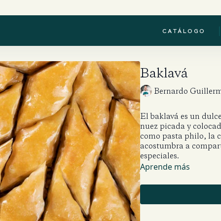
|
CATÁLOGO
Baklavá
Bernardo Guiller
El baklavá es un dulce
nuez picada y coloca
como pasta philo, la c
acostumbra a comparti
especiales.
Aprende más