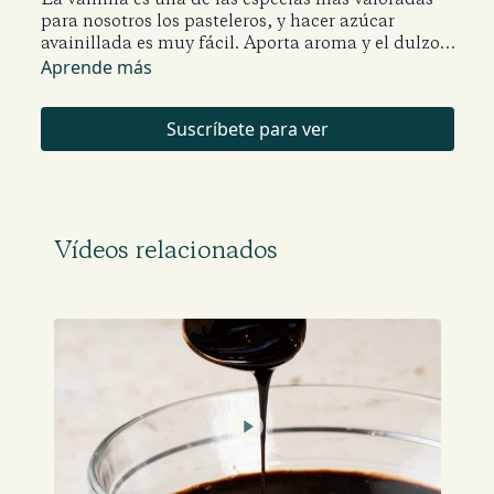
para nosotros los pasteleros, y hacer azúcar
avainillada es muy fácil. Aporta aroma y el dulzor
preciso a las preparaciones como bizcochos,
Aprende más
madalenas, brownies, etc. Incluso se pueden
endulzar las bebidas con ella.
Suscríbete para ver
Vídeos relacionados