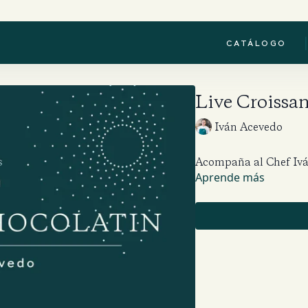
|
CATÁLOGO
Live Croissan
Iván Acevedo
Acompaña al Chef Iván
Aprende más