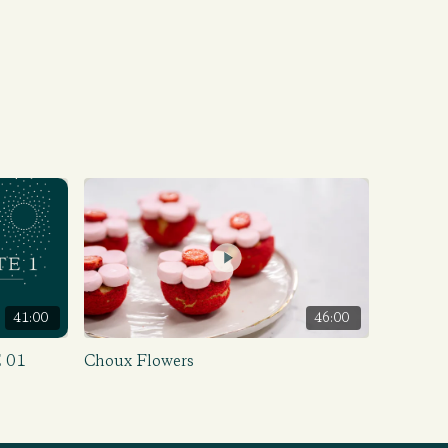
41:00
46:00
 01
Choux Flowers