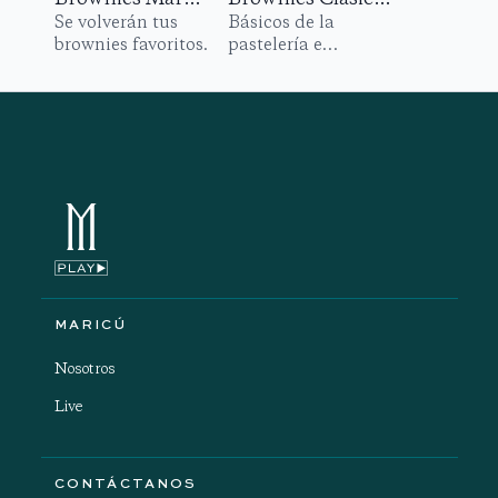
Se volverán tus
Básicos de la
brownies favoritos.
pastelería e
irresistibles, son los
brownies.
MARICÚ
Nosotros
Live
CONTÁCTANOS