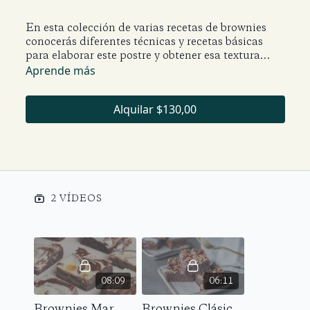
En esta colección de varias recetas de brownies
conocerás diferentes técnicas y recetas básicas
para elaborar este postre y obtener esa textura
"fudge", característica inigualable en los brownies,
Aprende más
así como el sabor intenso de chocolate.
Alquilar $130,00
2 VÍDEOS
08:09
06:11
Brownies Marmoleados
Brownies Clásicos