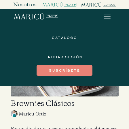
Nosotros
CATÁLOGO
INICIAR SESIÓN
SUSCRÍBETE
Brownies Clásicos
Maricú Ortiz
Por medio de dos recetas aprenderás a obtener esa