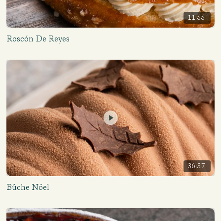
11:55
Roscón De Reyes
36:37
Bûche Nöel