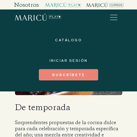
Nosotros
CATÁLOGO
INICIAR SESIÓN
SUSCRÍBETE
De temporada
Sorprendentes propuestas de la cocina dulce
para cada celebración y temporada específica
del año; una mezcla entre creatividad e