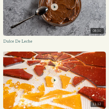
08:50
Dulce De Leche
11:12